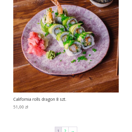
California rolls dragon 8 szt.
51,00
zł
1
2
→